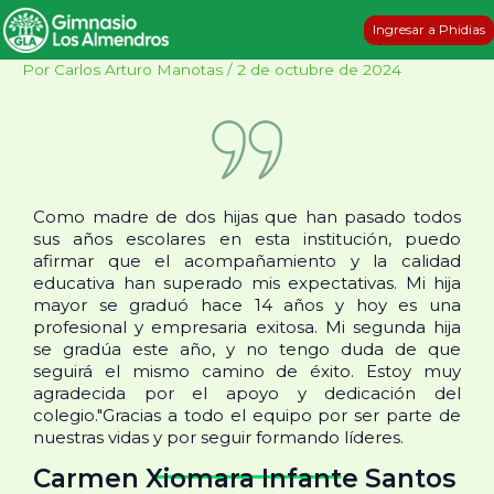
Ir
Navegación
Ingresar a Phidias
al
de
contenido
entradas
Por
Carlos Arturo Manotas
/
2 de octubre de 2024
Como madre de dos hijas que han pasado todos
sus años escolares en esta institución, puedo
afirmar que el acompañamiento y la calidad
educativa han superado mis expectativas. Mi hija
mayor se graduó hace 14 años y hoy es una
profesional y empresaria exitosa. Mi segunda hija
se gradúa este año, y no tengo duda de que
seguirá el mismo camino de éxito. Estoy muy
agradecida por el apoyo y dedicación del
colegio."Gracias a todo el equipo por ser parte de
nuestras vidas y por seguir formando líderes.
Carmen Xiomara Infante Santos